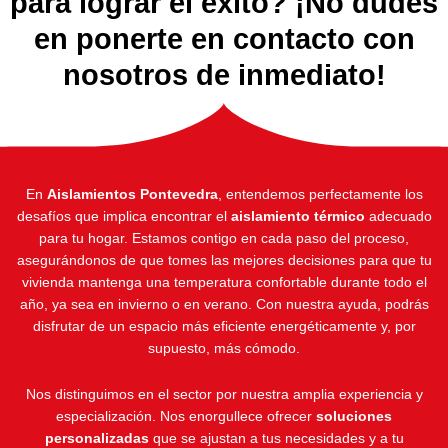
para lograr el éxito? ¡No dudes
en ponerte en contacto con
nosotros de inmediato!
En
Aislamientos Pontevedra
, entendemos perfectamente los
desafíos que implica encontrar el
aislamiento térmico
adecuado
para tu hogar. Estamos contigo en cada paso del proceso,
asegurándonos de que tomes las mejores decisiones para que tu
vivienda mantenga una temperatura confortable durante todo el
año, ya sea en invierno o en verano. Con nuestra ayuda, podrás
disfrutar de un espacio más eficiente energéticamente y, por
supuesto, más cómodo.
Nos distinguimos en el sector por nuestra amplia experiencia y
especialización. Nos enorgullece ofrecer
soluciones
personalizadas
que se ajustan a tus necesidades y a tu