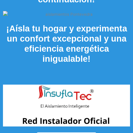
¡Aísla tu hogar y experimenta
un confort excepcional y una
eficiencia energética
inigualable!