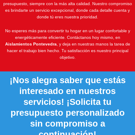
presupuesto, siempre con la más alta calidad. Nuestro compromiso
es brindarte un servicio excepcional, donde cada detalle cuenta y
donde tú eres nuestra prioridad.
No esperes más para convertir tu hogar en un lugar confortable y
energéticamente eficiente. Contáctanos hoy mismo, en
Aislamientos Pontevedra
, y deja en nuestras manos la tarea de
hacer el trabajo bien hecho. Tu satisfacción es nuestro principal
objetivo.
¡Nos alegra saber que estás
interesado en nuestros
servicios! ¡Solicita tu
presupuesto personalizado
sin compromiso a
continuación!