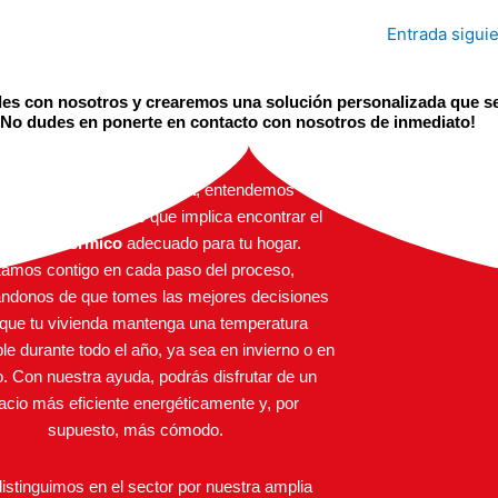
Entrada sigui
es con nosotros y crearemos una solución personalizada que se 
? ¡No dudes en ponerte en contacto con nosotros de inmediato!
n
Aislamientos Pontevedra
, entendemos
tamente los desafíos que implica encontrar el
lamiento térmico
adecuado para tu hogar.
amos contigo en cada paso del proceso,
ndonos de que tomes las mejores decisiones
 que tu vivienda mantenga una temperatura
ble durante todo el año, ya sea en invierno o en
. Con nuestra ayuda, podrás disfrutar de un
acio más eficiente energéticamente y, por
supuesto, más cómodo.
istinguimos en el sector por nuestra amplia