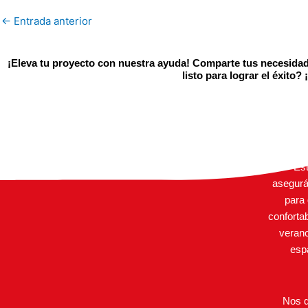
←
Entrada anterior
¡Eleva tu proyecto con nuestra ayuda! Comparte tus necesidad
listo para lograr el éxito
E
perfec
ais
Est
asegurá
para
conforta
verano
esp
Nos d