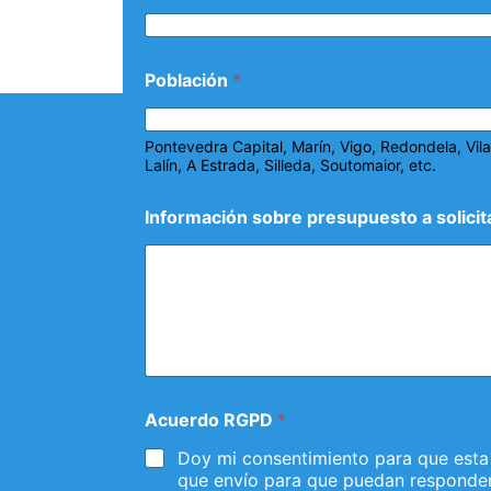
Población
*
Pontevedra Capital, Marín, Vigo, Redondela, Vi
Lalín, A Estrada, Silleda, Soutomaior, etc.
Información sobre presupuesto a solicit
Acuerdo RGPD
*
Doy mi consentimiento para que esta
que envío para que puedan responder 