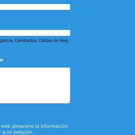
lagarcía, Cambados, Caldas de Reís,
ar
*
 web almacene la información
a mi petición.