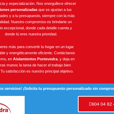
cia y especialización. Nos enorgullece ofrecer
iones personalizadas
que se ajustan a tus
ades y a tu presupuesto, siempre con la más
calidad. Nuestro compromiso es brindarte un
cio excepcional, donde cada detalle cuenta y
donde tú eres nuestra prioridad.
eres más para convertir tu hogar en un lugar
able y energéticamente eficiente. Contáctanos
smo, en
Aislamientos Pontevedra
, y deja en
ras manos la tarea de hacer el trabajo bien
Tu satisfacción es nuestro principal objetivo.
os servicios! ¡Solicita tu presupuesto personalizado sin compro
604 04 82 