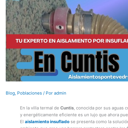
Blog
,
Poblaciones
/ Por
admin
En la villa termal de
Cuntis
, conocida por sus aguas cu
y energéticamente eficiente es un lujo que ahora pu
El
aislamiento insuflado
se presenta como la solució