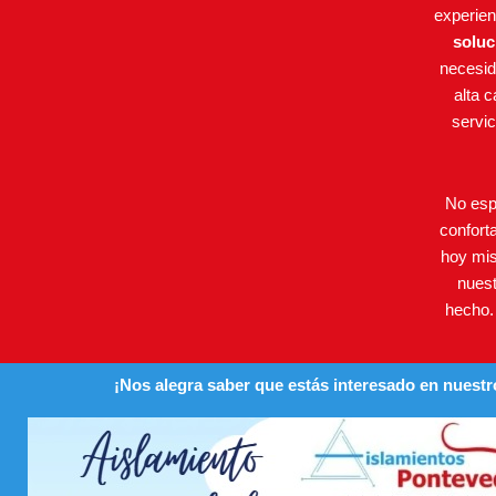
experien
soluc
necesid
alta 
servi
No esp
confort
hoy mi
nuest
hecho. 
¡Nos alegra saber que estás interesado en nuestr