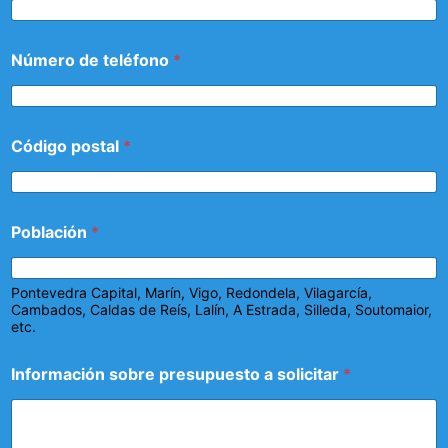
Número de teléfono
*
Código postal
*
Población
*
Pontevedra Capital, Marín, Vigo, Redondela, Vilagarcía,
Cambados, Caldas de Reís, Lalín, A Estrada, Silleda, Soutomaior,
etc.
Información sobre presupuesto a solicitar
*