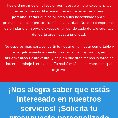
Nos distinguimos en el sector por nuestra amplia experiencia y
especialización. Nos enorgullece ofrecer
soluciones
personalizadas
que se ajustan a tus necesidades y a tu
presupuesto, siempre con la más alta calidad. Nuestro compromiso
es brindarte un servicio excepcional, donde cada detalle cuenta y
donde tú eres nuestra prioridad.
No esperes más para convertir tu hogar en un lugar confortable y
energéticamente eficiente. Contáctanos hoy mismo, en
Aislamientos Pontevedra
, y deja en nuestras manos la tarea de
hacer el trabajo bien hecho. Tu satisfacción es nuestro principal
objetivo.
¡Nos alegra saber que estás
interesado en nuestros
servicios! ¡Solicita tu
presupuesto personalizado