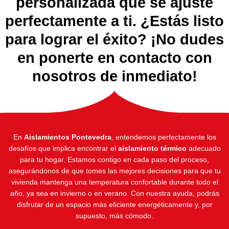
personalizada que se ajuste
perfectamente a ti. ¿Estás listo
para lograr el éxito? ¡No dudes
en ponerte en contacto con
nosotros de inmediato!
En
Aislamientos Pontevedra
, entendemos perfectamente los
desafíos que implica encontrar el
aislamiento térmico
adecuado
para tu hogar. Estamos contigo en cada paso del proceso,
asegurándonos de que tomes las mejores decisiones para que tu
vivienda mantenga una temperatura confortable durante todo el
año, ya sea en invierno o en verano. Con nuestra ayuda, podrás
disfrutar de un espacio más eficiente energéticamente y, por
supuesto, más cómodo.