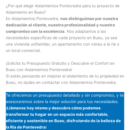
¿Por qué elegir Aislamientos Pontevedra para tu proyecto de
Aislamiento en Bueu?
En Aislamientos Pontevedra,
nos distinguimos por nuestra
dedicación al cliente, nuestra profesionalidad y nuestro
compromiso con la excelencia
. Nos adaptamos a las
necesidades específicas de cada proyecto en Bueu, ya sea
una vivienda unifamiliar, un apartamento con vistas a la ría o
un local comercial.
¡Solicita tu Presupuesto Gratuito y Descubre el Confort en
Bueu con Aislamientos Pontevedra!
Si estás pensando en mejorar el aislamiento de tu propiedad en
Bueu, no dudes en contactar con Aislamientos Pontevedra.
Te ofrecemos un presupuesto detallado y sin compromiso, y te
asesoraremos sobre la mejor solución para tus necesidades.
¡
Llámanos hoy mismo y descubre cómo podemos
transformar tu hogar en un espacio más confortable,
eficiente y sostenible en Bueu, disfrutando de la belleza de
la Ría de Pontevedra
!