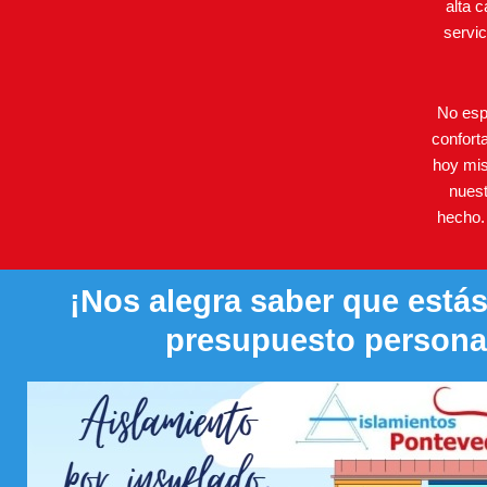
alta 
servi
No esp
confort
hoy mi
nuest
hecho. 
¡Nos alegra saber que estás 
presupuesto persona