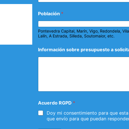
Población
*
Pontevedra Capital, Marín, Vigo, Redondela, Vi
Lalín, A Estrada, Silleda, Soutomaior, etc.
Información sobre presupuesto a solicit
Acuerdo RGPD
*
Doy mi consentimiento para que esta
que envío para que puedan responder 