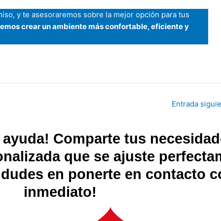
so, y te asesoraremos sobre la mejor opción para tus
mos crear un ambiente más confortable, eficiente y
Entrada sigui
a ayuda! Comparte tus necesida
nalizada que se ajuste perfectam
No dudes en ponerte en contacto 
inmediato!