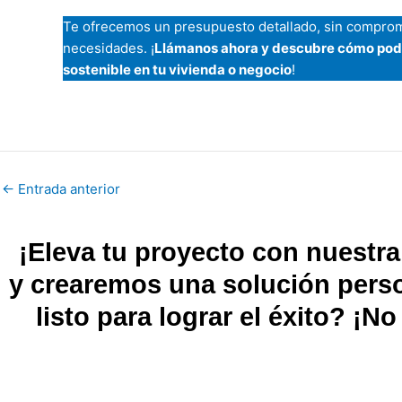
Te ofrecemos un presupuesto detallado, sin compromi
necesidades. ¡
Llámanos ahora y descubre cómo pode
sostenible en tu vivienda o negocio
!
←
Entrada anterior
¡Eleva tu proyecto con nuestr
y crearemos una solución perso
listo para lograr el éxito? ¡