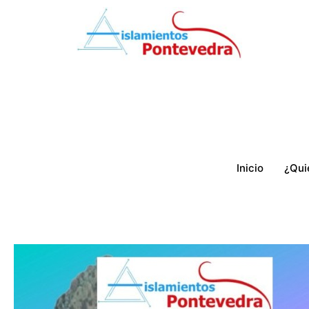
Ir
al
contenido
Inicio
¿Qui