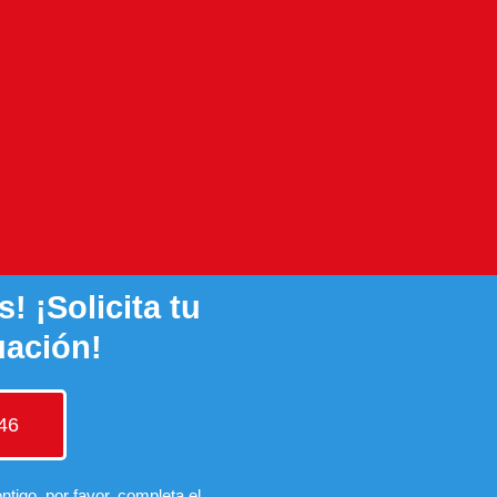
! ¡Solicita tu
uación!
46
tigo, por favor, completa el