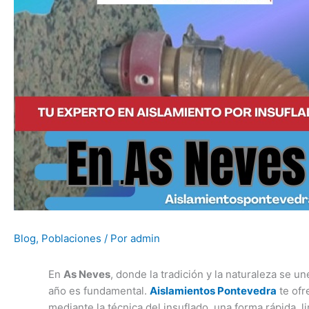
Blog
,
Poblaciones
/ Por
admin
En
As Neves
, donde la tradición y la naturaleza se u
año es fundamental.
Aislamientos Pontevedra
te ofr
mediante la técnica del insuflado, una forma rápida, l