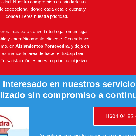
calidad. Nuestro compromiso es brindarte un
cio excepcional, donde cada detalle cuenta y
donde tú eres nuestra prioridad.
eres más para convertir tu hogar en un lugar
able y energéticamente eficiente. Contáctanos
smo, en
Aislamientos Pontevedra
, y deja en
ras manos la tarea de hacer el trabajo bien
Tu satisfacción es nuestro principal objetivo.
interesado en nuestros servicios
lizado sin compromiso a contin
604 04 82 
Si prefieres que nuestro equipo se comunique con