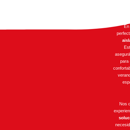
E
perfec
ais
Est
asegurá
para
conforta
verano
esp
Nos d
experien
soluc
necesid