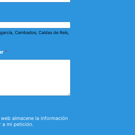
lagarcía, Cambados, Caldas de Reís,
ar
*
 web almacene la información
a mi petición.