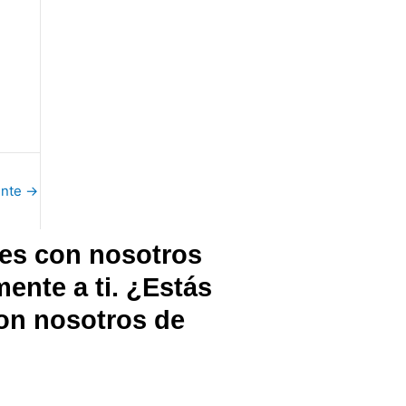
ente
→
des con nosotros
ente a ti. ¿Estás
con nosotros de