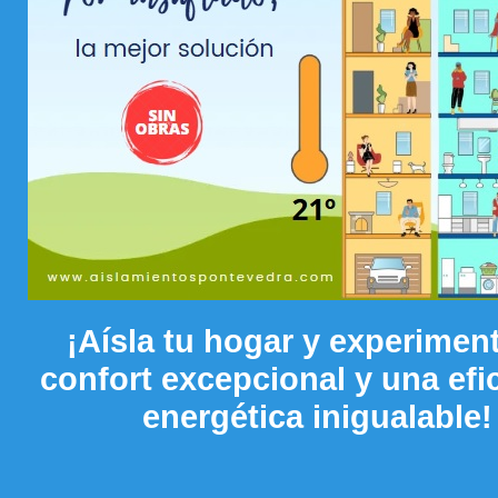
¡Aísla tu hogar y experimen
confort excepcional y una efi
energética inigualable!